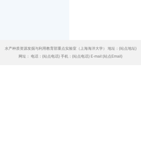
水产种质资源发掘与利用教育部重点实验室（上海海洋大学） 地址：{站点地址}
网址： 电话：{站点电话} 手机：{站点电话} E-mail:{站点Email}