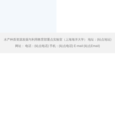
水产种质资源发掘与利用教育部重点实验室（上海海洋大学） 地址：{站点地址}
网址： 电话：{站点电话} 手机：{站点电话} E-mail:{站点Email}