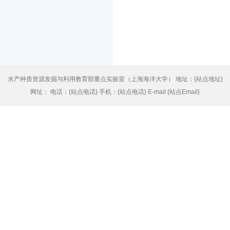
水产种质资源发掘与利用教育部重点实验室（上海海洋大学） 地址：{站点地址}
网址： 电话：{站点电话} 手机：{站点电话} E-mail:{站点Email}