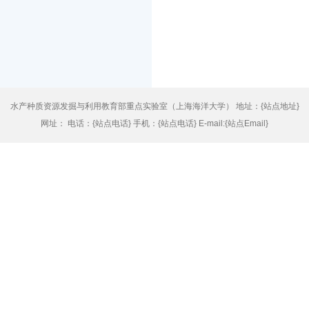
水产种质资源发掘与利用教育部重点实验室（上海海洋大学） 地址：{站点地址}
网址： 电话：{站点电话} 手机：{站点电话} E-mail:{站点Email}