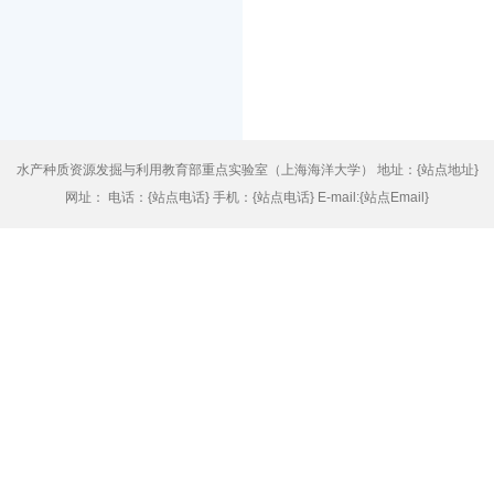
水产种质资源发掘与利用教育部重点实验室（上海海洋大学） 地址：{站点地址}
网址： 电话：{站点电话} 手机：{站点电话} E-mail:{站点Email}