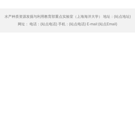
水产种质资源发掘与利用教育部重点实验室（上海海洋大学） 地址：{站点地址}
网址： 电话：{站点电话} 手机：{站点电话} E-mail:{站点Email}