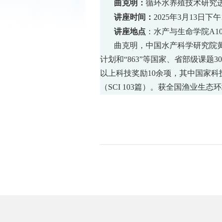
曲克明：
循环水养殖技术研究
讲座时间
：
2025
年
3
月
13
日下午
讲座地点
：水产与生命学院
A1
曲克明，中国水产科学研究院
计划和
“863”
等国家、省部级课题
3
以上科技奖励
10
余项，其中国家科
（
SCI 103
篇）。获全国渔业生态环