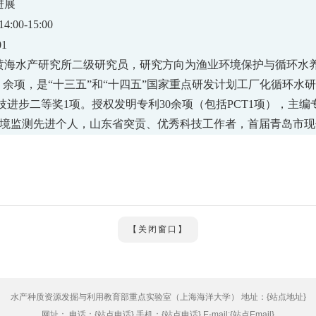
进展
14:00-15:00
01
黄海水产研究所二级研究员，研究方向为
渔业环境保护与循环水
0
余项，是
“
十三五
”
和
“
十四五
”
国家重点研发计划工厂化循环水研
技进步二等奖
1
项。授权发明专利
30
余项（包括
PCT1
项），主编
境监测先进个人，山东省突贡、优秀科技工作者，首届青岛市现
【关闭窗口】
水产种质资源发掘与利用教育部重点实验室（上海海洋大学） 地址：{站点地址}
网址： 电话：{站点电话} 手机：{站点电话} E-mail:{站点Email}